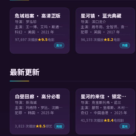
99:17
99:40
危城档案 · 高清正版
星河镇 · 蓝光典藏
导演：罗泓轸
导演：滨口龙介
主演：王一博、艾玛·斯通、木村拓哉
主演：周冬雨、全智贤、袁泉、汤唯
科幻 · 美国 · 2021 年
犯罪 · 英国 · 2017 年
9.5
8.2
97,697
次播放
电影
96,155
次播放
电影
高分
热播
最新更新
99:03
99:04
白昼回廊 · 高分必看
星河的来信 · 锁定档
期
导演：新海诚
导演：克里斯托弗·诺兰
主演：玛格特·罗比、沈腾、章子怡、宋仲基
主演：基努·里维斯、木村拓哉、周迅
犯罪 · 韩国 · 2025 年
奇幻 · 中国香港 · 2025 年
8.4
41,578
次播放
电视剧
8.5
3,823
次播放
综艺
完结
蓝光