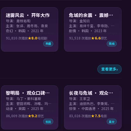
99:08
99:22
迷雾风云 · 开年大作
危城的余震 · 震撼上
映
导演：是枝裕和
导演：金知云
主演：张译、周冬雨、袁泉
主演：易烊千玺、李帝勋、杨幂、周冬雨
奇幻 · 韩国 · 2021 年
剧情 · 韩国 · 2023 年
8.0
6.6
91,810
次播放
电视剧
91,518
次播放
综艺
热播
院线
查看更多
99:33
99:39
黎明局 · 观众口碑佳
长夜与危城 · 观众口
作
碑佳作
导演：马丁·斯科塞斯
导演：王家卫
主演：菅田将晖、汤唯、玛格特·罗比
主演：迪丽热巴、李秉宪、艾玛·斯通
动漫 · 英国 · 2025 年
惊悚 · 中国香港 · 2025 年
9.2
7.5
86,009
次播放
综艺
83,026
次播放
电影
杜比
高分