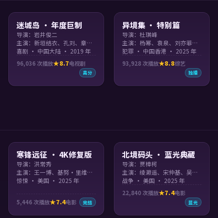
99:42
99:10
迷城岛 · 年度巨制
异境集 · 特别篇
导演：岩井俊二
导演：杜琪峰
主演：新垣结衣、孔刘、章子怡、肖战 等
主演：杨幂、袁泉、刘亦菲、章子怡 等
喜剧 · 中国大陆 · 2019 年
犯罪 · 中国香港 · 2025 年
8.7
8.8
96,036
次播放
电视剧
93,928
次播放
综艺
高分
独播
99:20
99:47
寒锋远征 · 4K修复版
北境码头 · 蓝光典藏
导演：洪常秀
导演：贾樟柯
主演：王一博、基努·里维斯、玄彬、沈腾
主演：绫濑遥、宋仲基、吴京、刘亦菲 等
惊悚 · 美国 · 2025 年
战争 · 美国 · 2025 年
7.4
22,840
次播放
电影
7.4
5,446
次播放
电影
完结
蓝光